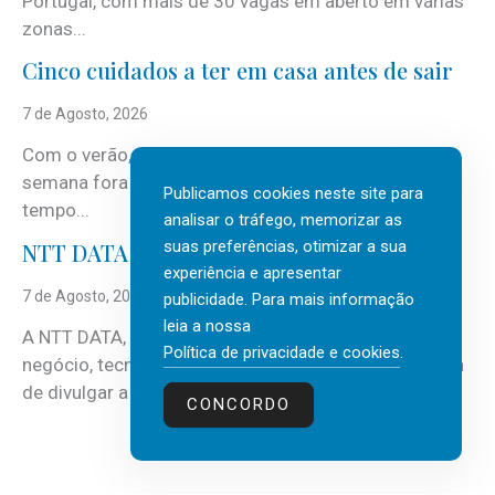
Portugal, com mais de 30 vagas em aberto em várias
zonas...
Cinco cuidados a ter em casa antes de sair
7 de Agosto, 2026
Com o verão, chegam também as férias, os fins-de-
semana fora e os dias em que a casa fica mais
Publicamos cookies neste site para
tempo...
analisar o tráfego, memorizar as
suas preferências, otimizar a sua
NTT DATA Insurtech Global Outlook 2026
experiência e apresentar
7 de Agosto, 2026
publicidade. Para mais informação
leia a nossa
A NTT DATA, consultora global em serviços de
Política de privacidade e cookies
.
negócio, tecnologia e inteligência artificial (IA), acaba
de divulgar a mais recente...
CONCORDO