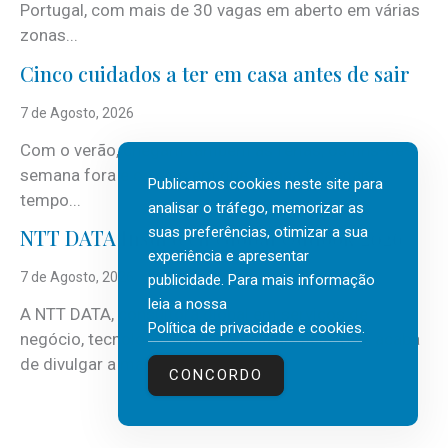
Portugal, com mais de 30 vagas em aberto em várias
zonas...
Cinco cuidados a ter em casa antes de sair
7 de Agosto, 2026
Com o verão, chegam também as férias, os fins-de-
semana fora e os dias em que a casa fica mais
Publicamos cookies neste site para
tempo...
analisar o tráfego, memorizar as
suas preferências, otimizar a sua
NTT DATA Insurtech Global Outlook 2026
experiência e apresentar
7 de Agosto, 2026
publicidade. Para mais informação
leia a nossa
A NTT DATA, consultora global em serviços de
Política de privacidade e cookies
.
negócio, tecnologia e inteligência artificial (IA), acaba
de divulgar a mais recente...
CONCORDO