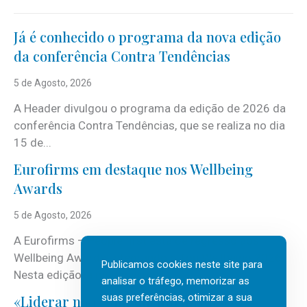
Já é conhecido o programa da nova edição
da conferência Contra Tendências
5 de Agosto, 2026
A Header divulgou o programa da edição de 2026 da
conferência Contra Tendências, que se realiza no dia
15 de...
Eurofirms em destaque nos Wellbeing
Awards
5 de Agosto, 2026
A Eurofirms – People first está de regresso aos
Wellbeing Awards, integrando o Top Wellbeing 2026.
Publicamos cookies neste site para
Nesta edição, a multinacional...
analisar o tráfego, memorizar as
suas preferências, otimizar a sua
«Liderar não é um talento místico.»