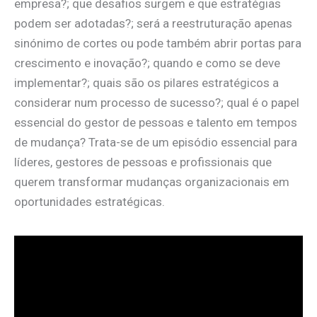
empresa?; que desafios surgem e que estratégias
podem ser adotadas?; será a reestruturação apenas
sinónimo de cortes ou pode também abrir portas para
crescimento e inovação?; quando e como se deve
implementar?; quais são os pilares estratégicos a
considerar num processo de sucesso?; qual é o papel
essencial do gestor de pessoas e talento em tempos
de mudança? Trata-se de um episódio essencial para
líderes, gestores de pessoas e profissionais que
querem transformar mudanças organizacionais em
oportunidades estratégicas.