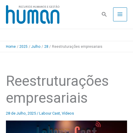
Skip
to
Pesquisa
content
Home
2025
Julho
28
Reestruturações empresariais
Reestruturações
empresariais
28 de Julho, 2025
/
Labour Cast
,
Vídeos