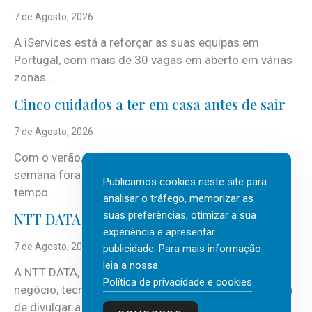
7 de Agosto, 2026
A iServices está a reforçar as suas equipas em
Portugal, com mais de 30 vagas em aberto em várias
zonas...
Cinco cuidados a ter em casa antes de sair
7 de Agosto, 2026
Com o verão, chegam também as férias, os fins-de-
semana fora e os dias em que a casa fica mais
Publicamos cookies neste site para
tempo...
analisar o tráfego, memorizar as
suas preferências, otimizar a sua
NTT DATA Insurtech Global Outlook 2026
experiência e apresentar
7 de Agosto, 2026
publicidade. Para mais informação
leia a nossa
A NTT DATA, consultora global em serviços de
Política de privacidade e cookies
.
negócio, tecnologia e inteligência artificial (IA), acaba
de divulgar a mais recente...