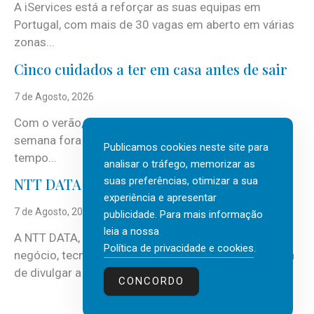
A iServices está a reforçar as suas equipas em
Portugal, com mais de 30 vagas em aberto em várias
zonas...
Cinco cuidados a ter em casa antes de sair
7 de Agosto, 2026
Com o verão, chegam também as férias, os fins-de-
semana fora e os dias em que a casa fica mais
Publicamos cookies neste site para
tempo...
analisar o tráfego, memorizar as
suas preferências, otimizar a sua
NTT DATA Insurtech Global Outlook 2026
experiência e apresentar
7 de Agosto, 2026
publicidade. Para mais informação
leia a nossa
A NTT DATA, consultora global em serviços de
Política de privacidade e cookies
.
negócio, tecnologia e inteligência artificial (IA), acaba
de divulgar a mais recente...
CONCORDO