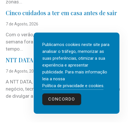
zonas...
Cinco cuidados a ter em casa antes de sair
7 de Agosto, 2026
Com o verão, chegam também as férias, os fins-de-
semana fora e os dias em que a casa fica mais
Publicamos cookies neste site para
tempo...
analisar o tráfego, memorizar as
suas preferências, otimizar a sua
NTT DATA Insurtech Global Outlook 2026
experiência e apresentar
7 de Agosto, 2026
publicidade. Para mais informação
leia a nossa
A NTT DATA, consultora global em serviços de
Política de privacidade e cookies
.
negócio, tecnologia e inteligência artificial (IA), acaba
de divulgar a mais recente...
CONCORDO