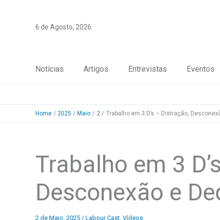
Skip
to
6 de Agosto, 2026
content
Notícias
Artigos
Entrevistas
Eventos
Home
2025
Maio
2
Trabalho em 3 D’s – Distração, Desconex
Trabalho em 3 D’s
Desconexão e De
2 de Maio, 2025
/
Labour Cast
,
Vídeos