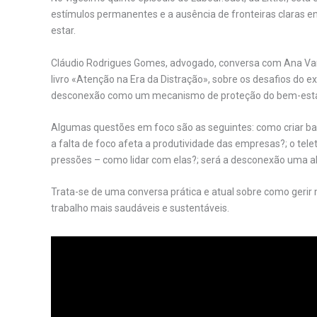
estímulos permanentes e a ausência de fronteiras claras ent
estar.
Cláudio Rodrigues Gomes, advogado, conversa com Ana Va
livro «Atenção na Era da Distração», sobre os desafios do ex
desconexão como um mecanismo de proteção do bem-estar 
Algumas questões em foco são as seguintes: como criar bar
a falta de foco afeta a produtividade das empresas?; o tel
pressões – como lidar com elas?; será a desconexão uma alia
Trata-se de uma conversa prática e atual sobre como gerir
trabalho mais saudáveis e sustentáveis.