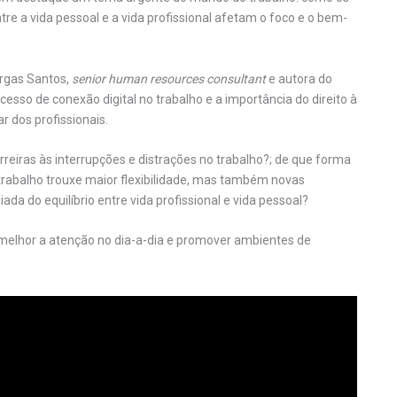
re a vida pessoal e a vida profissional afetam o foco e o bem-
rgas Santos,
senior human resources consultant
e autora do
cesso de conexão digital no trabalho e a importância do direito à
dos profissionais.
reiras às interrupções e distrações no trabalho?; de que forma
etrabalho trouxe maior flexibilidade, mas também novas
da do equilíbrio entre vida profissional e vida pessoal?
 melhor a atenção no dia-a-dia e promover ambientes de