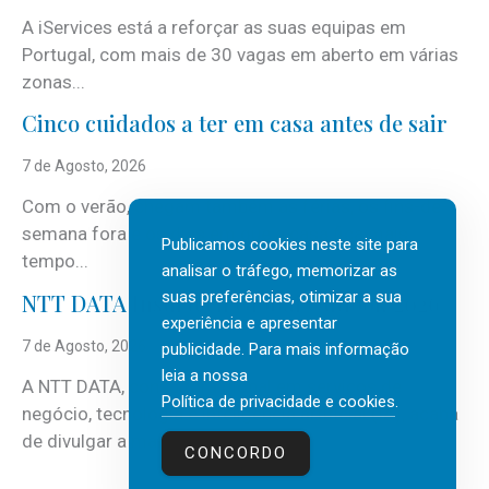
A iServices está a reforçar as suas equipas em
Portugal, com mais de 30 vagas em aberto em várias
zonas...
Cinco cuidados a ter em casa antes de sair
7 de Agosto, 2026
Com o verão, chegam também as férias, os fins-de-
semana fora e os dias em que a casa fica mais
Publicamos cookies neste site para
tempo...
analisar o tráfego, memorizar as
suas preferências, otimizar a sua
NTT DATA Insurtech Global Outlook 2026
experiência e apresentar
7 de Agosto, 2026
publicidade. Para mais informação
leia a nossa
A NTT DATA, consultora global em serviços de
Política de privacidade e cookies
.
negócio, tecnologia e inteligência artificial (IA), acaba
de divulgar a mais recente...
CONCORDO