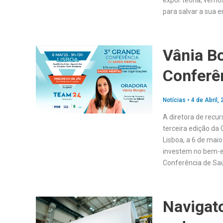
expor teoria, vemos
para salvar a sua e
Vânia B
Conferê
Notícias
•
4 de Abril,
A diretora de recu
terceira edição d
Lisboa, a 6 de mai
investem no bem-es
Conferência de Sa
Navigat