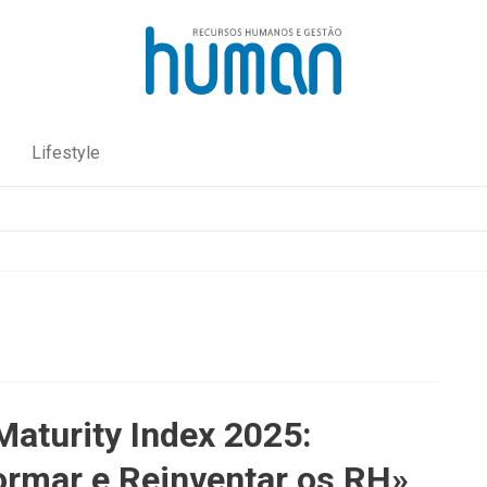
Lifestyle
aturity Index 2025:
ormar e Reinventar os RH»