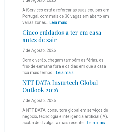
7 de Agosto, 2026
A iServices está a reforçar as suas equipas em
Portugal, com mais de 30 vagas em aberto em
:
várias zonas…
Leia mais
i
Cinco cuidados a ter em casa
S
antes de sair
e
r
7 de Agosto, 2026
v
i
Com o verão, chegam também as férias, os
c
fins-de-semana fora e os dias em que a casa
e
:
fica mais tempo…
Leia mais
s
C
NTT DATA Insurtech Global
c
i
Outlook 2026
o
n
m
c
7 de Agosto, 2026
m
o
a
c
A NTT DATA, consultora global em serviços de
i
u
negócio, tecnologia e inteligência artificial (IA),
s
i
:
acaba de divulgar a mais recente…
Leia mais
d
d
N