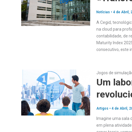
Notícias
•
4 de Abril,
A Cegid, tecnológi
na cloud para profi
contabilidade, de 
Maturity Index 202
consecutivo, este 
Jogos de simulaçã
Um labor
revoluci
Artigos
•
4 de Abril, 
Imagine uma sala d
em plena atividade