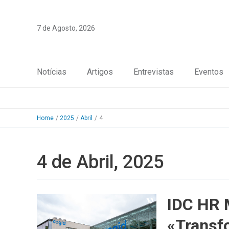
Skip
to
7 de Agosto, 2026
content
Notícias
Artigos
Entrevistas
Eventos
Home
2025
Abril
4
4 de Abril, 2025
IDC HR M
«Transf