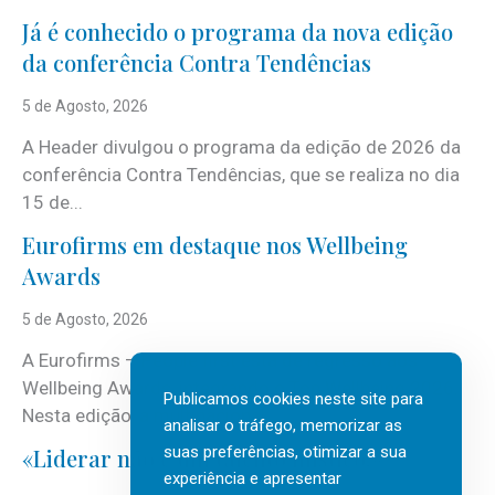
Já é conhecido o programa da nova edição
da conferência Contra Tendências
5 de Agosto, 2026
A Header divulgou o programa da edição de 2026 da
conferência Contra Tendências, que se realiza no dia
15 de...
Eurofirms em destaque nos Wellbeing
Awards
5 de Agosto, 2026
A Eurofirms – People first está de regresso aos
Wellbeing Awards, integrando o Top Wellbeing 2026.
Publicamos cookies neste site para
Nesta edição, a multinacional...
analisar o tráfego, memorizar as
suas preferências, otimizar a sua
«Liderar não é um talento místico.»
experiência e apresentar