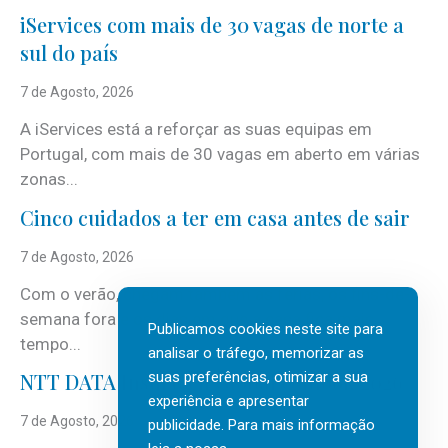
iServices com mais de 30 vagas de norte a
sul do país
7 de Agosto, 2026
A iServices está a reforçar as suas equipas em
Portugal, com mais de 30 vagas em aberto em várias
zonas...
Cinco cuidados a ter em casa antes de sair
7 de Agosto, 2026
Com o verão, chegam também as férias, os fins-de-
semana fora e os dias em que a casa fica mais
Publicamos cookies neste site para
tempo...
analisar o tráfego, memorizar as
suas preferências, otimizar a sua
NTT DATA Insurtech Global Outlook 2026
experiência e apresentar
7 de Agosto, 2026
publicidade. Para mais informação