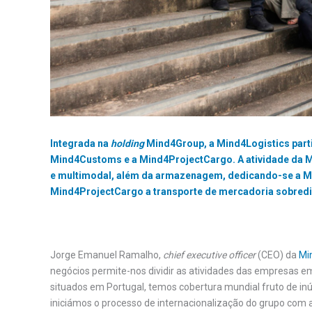
Integrada na
holding
Mind4Group, a Mind4Logistics parti
Mind4Customs e a Mind4ProjectCargo. A atividade da Mi
e multimodal, além da armazenagem, dedicando-se a Mi
Mind4ProjectCargo a transporte de mercadoria sobredi
Jorge Emanuel Ramalho,
chief executive officer
(CEO) da
Mi
negócios permite-nos dividir as atividades das empresas em 
situados em Portugal, temos cobertura mundial fruto de in
iniciámos o processo de internacionalização do grupo com 