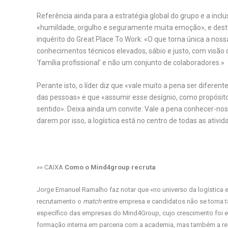
Referência ainda para a estratégia global do grupo e a inc
«humildade, orgulho e seguramente muita emoção», e dest
inquérito do Great Place To Work: «O que torna única a nos
conhecimentos técnicos elevados, sábio e justo, com visão
‘família profissional’ e não um conjunto de colaboradores.»
Perante isto, o líder diz que «vale muito a pena ser difere
das pessoas» e que «assumir esse desígnio, como propósito
sentido». Deixa ainda um convite: Vale a pena conhecer-no
darem por isso, a logística está no centro de todas as ativi
»» CAIXA
Como o Mind4group recruta
Jorge Emanuel Ramalho faz notar que «no universo da logística e
recrutamento o
match
entre empresa e candidatos não se torna tã
específico das empresas do Mind4Group, cujo crescimento foi exp
formação interna em parceria com a academia, mas também a re