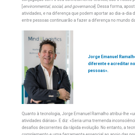
[
environmental, social, and governance
]. Dessa forma, apos
atividades, e na diferença que podem aportar ao dia-a-dia d
entre pessoas continuarão a fazer a diferença no mundo da 
Jorge Emanuel Ramalho,
diferente e acreditar 
pessoas».
Quanto à tecnologia, Jorge Emanuel Ramalho atribui-lhe «
atividades diárias». E diz: «Seria uma tremenda inconsciên
desafios decorrentes da rápida evolução. No entanto, a t
complemento e uma ferramenta essencial ao apoio das nos