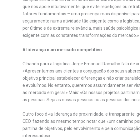
que nos apoie intuitivamente, que evite repetições ou retra
fatores fundamentais – uma presença mais disponível para e
seguramente numa atividade tão exigente como a logística, um
por último e de extrema relevância, mais saúde psicológica
exigente com as constantes transformações do mercado.»
A liderança num mercado competitivo
Olhando para a logística, Jorge Emanuel Ramalho fala de 
«Apresentamos aos clientes a conjugação dos seus sabere
objetivo principal estabelecer diferenças e não criar par
e evoluímos. No entanto, queremos assumidamente ser visto
ao mercado em geral.» Mais: «Os nossos projetos partilham 
as pessoas. Seja as nossas pessoas ou as pessoas dos noss
Outro foco é «a liderança de proximidade, e transparente,
CEO, fazendo ao mesmo tempo notar que «um caminho por v
partilha de objetivos, pelo envolvimento e pela comunicação
interessados».