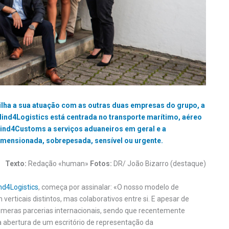
lha a sua atuação com as outras duas empresas do grupo, a
nd4Logistics está centrada no transporte marítimo, aéreo
nd4Customs a serviços aduaneiros em geral e a
mensionada, sobrepesada, sensível ou urgente.
Texto:
Redação «human»
Fotos:
DR/ João Bizarro (destaque)
nd4Logistics
, começa por assinalar: «O nosso modelo de
verticais distintos, mas colaborativos entre si. E apesar de
úmeras parcerias internacionais, sendo que recentemente
a abertura de um escritório de representação da