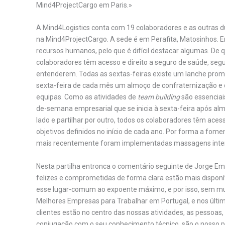
Mind4ProjectCargo em Paris.»
A Mind4Logistics conta com 19 colaboradores e as outras 
na Mind4ProjectCargo. A sede é em Perafita, Matosinhos. E
recursos humanos, pelo que é difícil destacar algumas. De 
colaboradores têm acesso e direito a seguro de saúde, segu
entenderem. Todas as sextas-feiras existe um lanche promo
sexta-feira de cada mês um almoço de confraternização e
equipas. Como as atividades de
team building
são essenciai
de-semana empresarial que se inicia à sexta-feira após a
lado e partilhar por outro, todos os colaboradores têm ace
objetivos definidos no início de cada ano. Por forma a fome
mais recentemente foram implementadas massagens interna
Nesta partilha entronca o comentário seguinte de Jorge 
felizes e comprometidas de forma clara estão mais disponí
esse lugar-comum ao expoente máximo, e por isso, sem mui
Melhores Empresas para Trabalhar em Portugal, e nos últim
clientes estão no centro das nossas atividades, as pessoa
conjugação com o seu conhecimento técnico, são o nosso pri