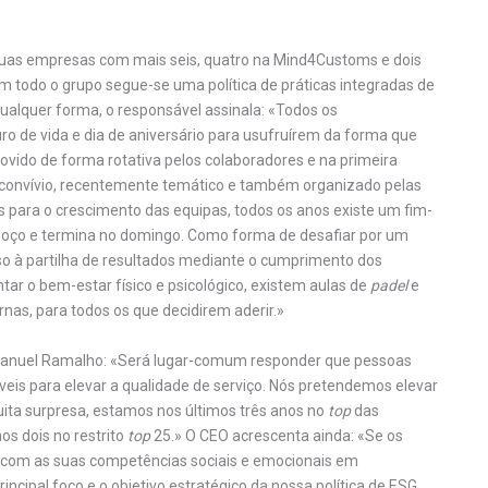
duas empresas com mais seis, quatro na Mind4Customs e dois
m todo o grupo segue-se uma política de práticas integradas de
qualquer forma, o responsável assinala: «Todos os
ro de vida e dia de aniversário para usufruírem da forma que
vido de forma rotativa pelos colaboradores e na primeira
 convívio, recentemente temático e também organizado pelas
s para o crescimento das equipas, todos os anos existe um fim-
lmoço e termina no domingo. Como forma de desafiar por um
sso à partilha de resultados mediante o cumprimento dos
ntar o bem-estar físico e psicológico, existem aulas de
padel
e
s, para todos os que decidirem aderir.»
Emanuel Ramalho: «Será lugar-comum responder que pessoas
veis para elevar a qualidade de serviço. Nós pretendemos elevar
ta surpresa, estamos nos últimos três anos no
top
das
os dois no restrito
top
25.» O CEO acrescenta ainda: «Se os
s, com as suas competências sociais e emocionais em
ncipal foco e o objetivo estratégico da nossa política de ESG