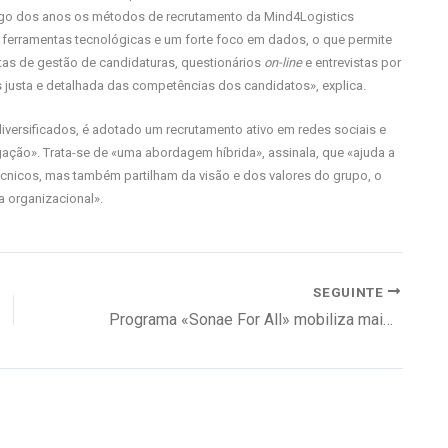
ngo dos anos os métodos de recrutamento da Mind4Logistics
ferramentas tecnológicas e um forte foco em dados, o que permite
ntas de gestão de candidaturas, questionários
on-line
e entrevistas por
 justa e detalhada das competências dos candidatos», explica.
 diversificados, é adotado um recrutamento ativo em redes sociais e
lgação». Trata-se de «uma abordagem híbrida», assinala, que «ajuda a
écnicos, mas também partilham da visão e dos valores do grupo, o
a organizacional».
SEGUINTE
Programa «Sonae For All» mobiliza mais de 2.700 colaboradores