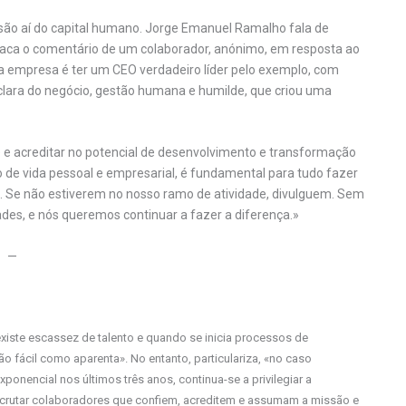
lusão aí do capital humano. Jorge Emanuel Ramalho fala de
aca o comentário de um colaborador, anónimo, em resposta ao
sa empresa é ter um CEO verdadeiro líder pelo exemplo, com
 clara do negócio, gestão humana e humilde, que criou uma
nte e acreditar no potencial de desenvolvimento e transformação
 de vida pessoal e empresarial, é fundamental para tudo fazer
s. Se não estiverem no nosso ramo de atividade, divulguem. Sem
dades, e nós queremos continuar a fazer a diferença.»
—
xiste escassez de talento e quando se inicia processos de
o fácil como aparenta». No entanto, particulariza, «no caso
onencial nos últimos três anos, continua-se a privilegiar a
crutar colaboradores que confiem, acreditem e assumam a missão e