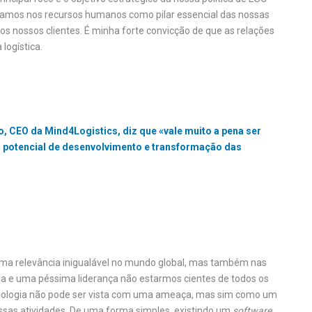
tamos nos recursos humanos como pilar essencial das nossas
os nossos clientes. É minha forte convicção de que as relações
logística.
 CEO da Mind4Logistics, diz que «vale muito a pena ser
no potencial de desenvolvimento e transformação das
uma relevância inigualável no mundo global, mas também nas
cia e uma péssima liderança não estarmos cientes de todos os
ecnologia não pode ser vista com uma ameaça, mas sim como um
sas atividades. De uma forma simples, existindo um
software