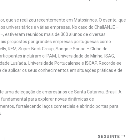
dor, que se realizou recentemente em Matosinhos. O evento, que
unos universitários e várias empresas. No caso do ChallANJE –
 –, estiveram reunidos mais de 300 alunos de diversas
 reais propostos por grandes empresas portuguesas como
 Belly, RFM, Super Bock Group, Sango e Sonae – Clube de
articipantes incluíram o IPAM, Universidade do Minho, ISAG,
sidade Lusíada, Universidade Portucalense e ISCAP. Recorde-se
e de aplicar os seus conhecimentos em situações práticas e de
e uma delegação de empresários de Santa Catarina, Brasil. A
e fundamental para explorar novas dinâmicas de
entos, fortalecendo laços comerciais e abrindo portas para
.
SEGUINTE