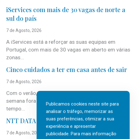
iServices com mais de 30 vagas de norte a
sul do país
7 de Agosto, 2026
A iServices está a reforçar as suas equipas em
Portugal, com mais de 30 vagas em aberto em várias
zonas...
Cinco cuidados a ter em casa antes de sair
7 de Agosto, 2026
Com o verão, chegam também as férias, os fins-de-
semana fora e os dias em que a casa fica mais
Publicamos cookies neste site para
tempo...
analisar o tráfego, memorizar as
suas preferências, otimizar a sua
NTT DATA Insurtech Global Outlook 2026
experiência e apresentar
7 de Agosto, 2026
publicidade. Para mais informação