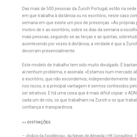
Das mais de 500 pessoas da Zurich Portugal, estão na sede
em que trabalha à distância ou no escritório, neste caso 
semana em que existe um pico de presenças. «As próprias 
motivo de ir ao escritório, sobre os dias da semana a escolhe
mais pessoas, seguindo-se as terças e as quintas, sobretu
acontecendo por vezes à distância, a verdade é que a Zu
decorram presencialmente.
Este modelo de trabalho tem sido muito divulgado. É bastant
aí nenhum problema, e assinala: «Estamos num mercado aber
e escritório, que não escondemos, independentemente dos 
nos riscos, e a principal vantagem é sermos conhecidos pe
ser atrativos. E há uma coisa que é mais difícil copiar: o
cada um de nós, os que trabalham na Zurich e os que traba
confiança e transparência.
»» DISTINÇÕES
– «Índice da Excelência», da Neves de Almeida | HR Consulting: 