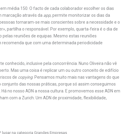
 em média 150. O facto de cada colaborador escolher os dias
com marcação através da
app
, permite monitorizar os dias da
pessoas tornaram-se mais conscientes sobre a necessidade e o
r», partilha o responsável. Por exemplo, quarta-feira é o dia de
do pelas reuniões de equipas. Mesmo estas reuniões
rich recomenda que com uma determinada periodicidade
e conhecido, inclusive pela concorrência. Nuno Oliveira não vê
to. Mas uma coisa é replicar um ou outro conceito de edifício
riscos de
copying
. Pensamos muito mais nas vantagens do que
lo conjunto das nossas práticas, porque só assim conseguimos
 ADN. Há no nosso ADN a nossa cultura. E promovemos esse ADN em
lham com a Zurich. Um ADN de proximidade, flexibilidade,
1º lugar na categoria Grandes Empresas