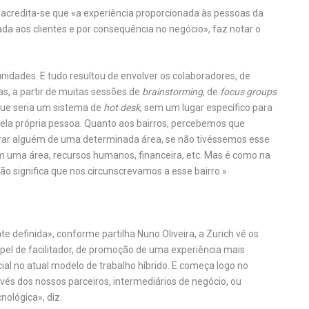
 acredita-se que «a experiência proporcionada às pessoas da
a aos clientes e por consequência no negócio», faz notar o
nidades. E tudo resultou de envolver os colaboradores, de
as, a partir de muitas sessões de
brainstorming
, de
focus groups
que seria um sistema de
hot desk
, sem um lugar específico para
pela própria pessoa. Quanto aos bairros, percebemos que
rar alguém de uma determinada área, se não tivéssemos esse
com uma área, recursos humanos, financeira, etc. Mas é como na
o significa que nos circunscrevamos a esse bairro.»
definida», conforme partilha Nuno Oliveira, a Zurich vê os
el de facilitador, de promoção de uma experiência mais
al no atual modelo de trabalho híbrido. E começa logo no
avés dos nossos parceiros, intermediários de negócio, ou
nológica», diz.