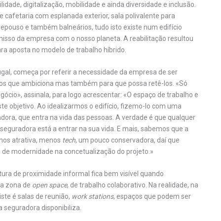
lidade, digitalização, mobilidade e ainda diversidade e inclusão.
e cafetaria com esplanada exterior, sala polivalente para
repouso e também balneários, tudo isto existe num edifício
omisso da empresa com o nosso planeta. A reabilitação resultou
ra aposta no modelo de trabalho híbrido.
ugal, começa por referir a necessidade da empresa de ser
lentos que ambiciona mas também para que possa retê-los. «Só
ócio», assinala, para logo acrescentar: «O espaço de trabalho e
e objetivo. Ao idealizarmos o edifício, fizemo-lo com uma
dora, que entra na vida das pessoas. A verdade é que qualquer
 seguradora está a entrar na sua vida. E mais, sabemos que a
enos atrativa, menos
tech
, um pouco conservadora, daí que
 de modernidade na concetualização do projeto.»
ltura de proximidade informal fica bem visível quando
ma zona de
open space
, de trabalho colaborativo. Na realidade, na
ste é salas de reunião,
work stations
, espaços que podem ser
 seguradora disponibiliza.