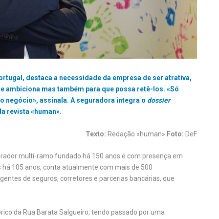
rtugal, destaca a necessidade da empresa de ser atrativa,
 que ambiciona mas também para que possa retê-los. «Só
o negócio», assinala. A seguradora integra o
dossier
da revista «human».
Texto:
Redação «human»
Foto:
DeF
egurador multi-ramo fundado há 150 anos e com presença em
aís há 105 anos, conta atualmente com mais de 500
agentes de seguros, corretores e parcerias bancárias, que
tórico da Rua Barata Salgueiro, tendo passado por uma