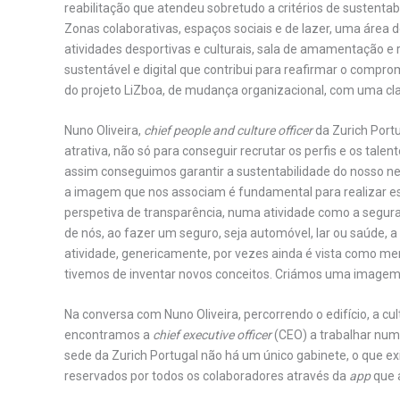
reabilitação que atendeu sobretudo a critérios de sustentabi
Zonas colaborativas, espaços sociais e de lazer, uma área d
atividades desportivas e culturais, sala de amamentação e 
sustentável e digital que contribui para reafirmar o compr
do projeto LiZboa, de mudança organizacional, com uma cla
Nuno Oliveira,
chief people and culture officer
da Zurich Port
atrativa, não só para conseguir recrutar os perfis e os ta
assim conseguimos garantir a sustentabilidade do nosso neg
a imagem que nos associam é fundamental para realizar est
perspetiva de transparência, numa atividade como a segura
de nós, ao fazer um seguro, seja automóvel, lar ou saúde, a
atividade, genericamente, por vezes ainda é vista como m
tivemos de inventar novos conceitos. Criámos uma imagem
Na conversa com Nuno Oliveira, percorrendo o edifício, a cu
encontramos a
chief executive officer
(CEO) a trabalhar nu
sede da Zurich Portugal não há um único gabinete, o que exi
reservados por todos os colaboradores através da
app
que a