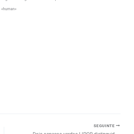
ta «human»
SEGUINTE