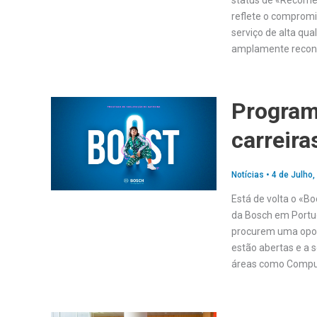
status de «Recomen
reflete o compromi
serviço de alta qu
amplamente recon
Program
carreir
Notícias
•
4 de Julho,
Está de volta o «B
da Bosch em Portug
procurem uma oport
estão abertas e a 
áreas como Comput