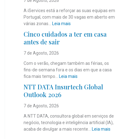
7 de Agosto, 2026
A iServices está a reforçar as suas equipas em
Portugal, com mais de 30 vagas em aberto em
:
várias zonas…
Leia mais
i
Cinco cuidados a ter em casa
S
antes de sair
e
r
7 de Agosto, 2026
v
i
Com o verão, chegam também as férias, os
c
fins-de-semana fora e os dias em que a casa
e
:
fica mais tempo…
Leia mais
s
C
NTT DATA Insurtech Global
c
i
Outlook 2026
o
n
m
c
7 de Agosto, 2026
m
o
a
c
A NTT DATA, consultora global em serviços de
i
u
negócio, tecnologia e inteligência artificial (IA),
s
i
:
acaba de divulgar a mais recente…
Leia mais
d
d
N