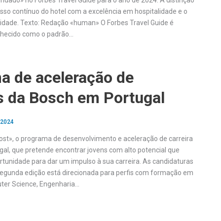
dado» no Forbes Travel Guide para o ano de 2024. A distinção
sso contínuo do hotel com a excelência em hospitalidade e o
alidade. Texto: Redação «human» O Forbes Travel Guide é
hecido como o padrão…
a de aceleração de
as da Bosch em Portugal
 2024
oost», o programa de desenvolvimento e aceleração de carreira
al, que pretende encontrar jovens com alto potencial que
unidade para dar um impulso à sua carreira. As candidaturas
segunda edição está direcionada para perfis com formação em
er Science, Engenharia…