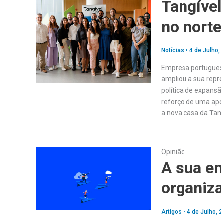
Tangível
no norte
Notícias
•
4 de Julho,
Empresa portugues
ampliou a sua repr
política de expans
reforço de uma apo
a nova casa da Tan
Opinião
A sua e
organiza
Artigos
•
4 de Julho, 