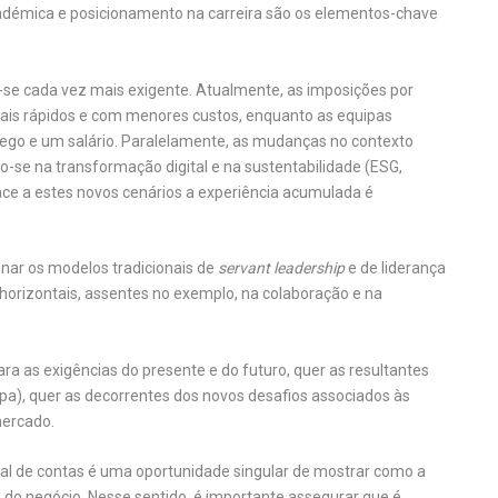
adémica e posicionamento na carreira são os elementos-chave
ar-se cada vez mais exigente. Atualmente, as imposições por
ais rápidos e com menores custos, enquanto as equipas
go e um salário. Paralelamente, as mudanças no contexto
-se na transformação digital e na sustentabilidade (ESG,
face a estes novos cenários a experiência acumulada é
onar os modelos tradicionais de
servant leadership
e de liderança
 horizontais, assentes no exemplo, na colaboração e na
para as exigências do presente e do futuro, quer as resultantes
pa), quer as decorrentes dos novos desafios associados às
mercado.
inal de contas é uma oportunidade singular de mostrar como a
 do negócio. Nesse sentido, é importante assegurar que é