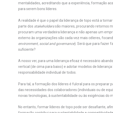
mentalidades, acreditando que a experiência, formação ac
para serem bons líderes.
A realidade é que o papel da liderança de topo está a torn
parte dos
stakeholders
são maiores, procurando retornos m
procuram uma verdadeira liderança e não apenas um empre
externo às organizações são cada vez mais céleres, focando
environment, social and governance
). Será que para fazer 
suficiente?
A nosso ver, para uma liderança eficaz é necessário aband
vertical (de cima para baixo) e adotar modelos de liderança
responsabilidade individual de todos.
Para tal, a formação dos líderes é fulcral para os preparar 
das necessidades dos colaboradores (individuais ou de equi
novas tecnologias, à sustentabilidade ou às exigências do 
No entanto, formar líderes de topo pode ser desafiante, af
formação contribui para sustentabilidade e competitividade