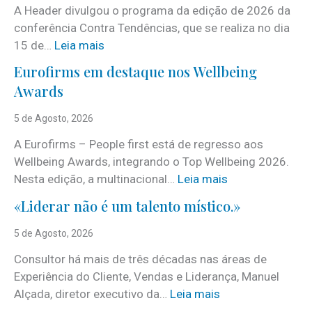
A Header divulgou o programa da edição de 2026 da
conferência Contra Tendências, que se realiza no dia
:
15 de…
Leia mais
J
Eurofirms em destaque nos Wellbeing
á
Awards
é
c
5 de Agosto, 2026
o
A Eurofirms – People first está de regresso aos
n
Wellbeing Awards, integrando o Top Wellbeing 2026.
h
:
Nesta edição, a multinacional…
Leia mais
e
E
c
«Liderar não é um talento místico.»
u
i
r
5 de Agosto, 2026
d
o
o
Consultor há mais de três décadas nas áreas de
f
o
Experiência do Cliente, Vendas e Liderança, Manuel
i
p
:
Alçada, diretor executivo da…
Leia mais
r
r
«