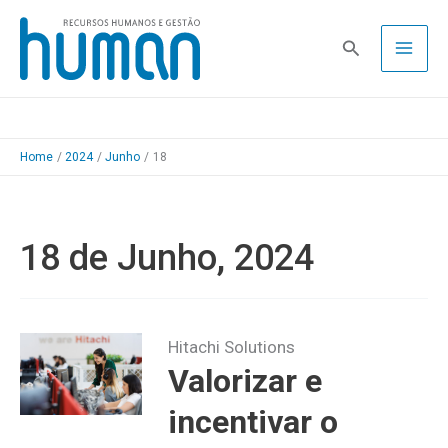
Skip
to
Pesquisa
content
Home
2024
Junho
18
18 de Junho, 2024
Hitachi Solutions
Valorizar e
incentivar o