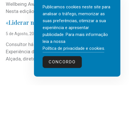
Wellbeing Awards, integrando o Top Wellbeing 2026.
Publicamos cookies neste site para
Nesta edição, a multinacional...
analisar o tráfego, memorizar as
suas preferências, otimizar a sua
«Liderar não é um talento místico.»
experiência e apresentar
5 de Agosto, 2026
publicidade. Para mais informação
leia a nossa
Consultor há mais de três décadas nas áreas de
Política de privacidade e cookies
.
Experiência do Cliente, Vendas e Liderança, Manuel
Alçada, diretor executivo da...
CONCORDO