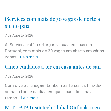
iServices com mais de 30 vagas de norte a
sul do país
7 de Agosto, 2026
A iServices está a reforçar as suas equipas em
Portugal, com mais de 30 vagas em aberto em várias
:
zonas…
Leia mais
i
Cinco cuidados a ter em casa antes de sair
S
e
7 de Agosto, 2026
r
Com o verão, chegam também as férias, os fins-de-
v
semana fora e os dias em que a casa fica mais
i
:
tempo…
Leia mais
c
C
e
NTT DATA Insurtech Global Outlook 2026
i