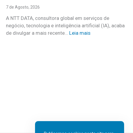
s
n
7 de Agosto, 2026
c
c
o
A NTT DATA, consultora global em serviços de
o
m
negócio, tecnologia e inteligência artificial (IA), acaba
c
m
:
de divulgar a mais recente…
Leia mais
u
a
N
i
i
T
d
s
T
a
d
D
d
e
A
o
3
T
s
0
A
a
v
I
t
a
n
e
g
s
r
a
u
e
s
r
m
d
t
c