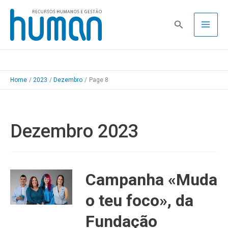
Skip
to
Pesquisa
content
Home
2023
Dezembro
Page 8
Dezembro 2023
Campanha «Muda
o teu foco», da
Fundação