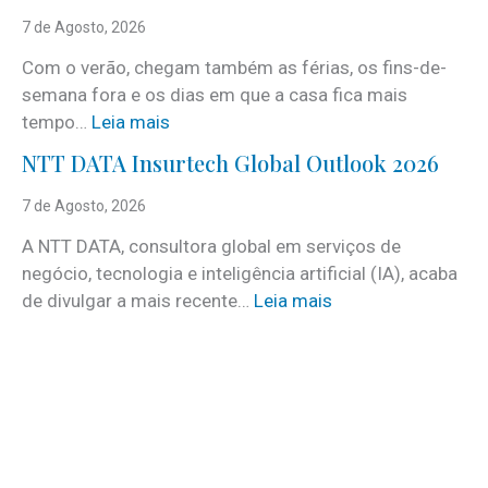
e
7 de Agosto, 2026
r
Com o verão, chegam também as férias, os fins-de-
v
semana fora e os dias em que a casa fica mais
i
:
tempo…
Leia mais
c
C
e
NTT DATA Insurtech Global Outlook 2026
i
s
n
7 de Agosto, 2026
c
c
o
A NTT DATA, consultora global em serviços de
o
m
negócio, tecnologia e inteligência artificial (IA), acaba
c
m
:
de divulgar a mais recente…
Leia mais
u
a
N
i
i
T
d
s
T
a
d
D
d
e
A
o
3
T
s
0