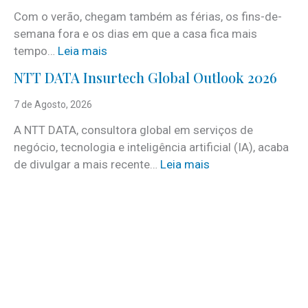
r
Com o verão, chegam também as férias, os fins-de-
v
semana fora e os dias em que a casa fica mais
i
:
tempo…
Leia mais
c
C
e
NTT DATA Insurtech Global Outlook 2026
i
s
n
7 de Agosto, 2026
c
c
o
A NTT DATA, consultora global em serviços de
o
m
negócio, tecnologia e inteligência artificial (IA), acaba
c
m
:
de divulgar a mais recente…
Leia mais
u
a
N
i
i
T
d
s
T
a
d
D
d
e
A
o
3
T
s
0
A
a
v
I