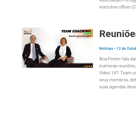
Associação Portugu
executive officer 
Reuniõe
Notícias
•
12 de Outu
Ana Penim fala das
inúmeras reuniões,
Vídeo 147: Team co
seus membros, defr
suas agendas devi