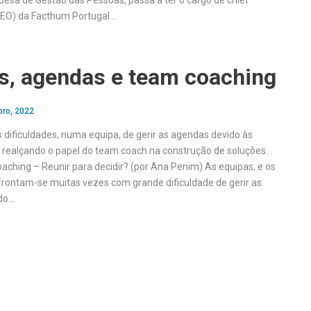
esa de Gestão das Pessoas, passa a ter o cargo de chief
(CEO) da Facthum Portugal….
s, agendas e team coaching
bro, 2022
 dificuldades, numa equipa, de gerir as agendas devido às
 realçando o papel do team coach na construção de soluções. .
aching – Reunir para decidir? (por Ana Penim) As equipas, e os
ontam-se muitas vezes com grande dificuldade de gerir as
do…