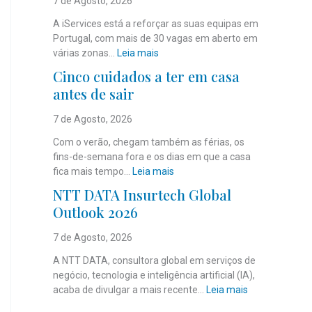
7 de Agosto, 2026
A iServices está a reforçar as suas equipas em
Portugal, com mais de 30 vagas em aberto em
:
várias zonas…
Leia mais
i
Cinco cuidados a ter em casa
S
antes de sair
e
r
7 de Agosto, 2026
v
i
Com o verão, chegam também as férias, os
c
fins-de-semana fora e os dias em que a casa
e
:
fica mais tempo…
Leia mais
s
C
NTT DATA Insurtech Global
c
i
Outlook 2026
o
n
m
c
7 de Agosto, 2026
m
o
a
c
A NTT DATA, consultora global em serviços de
i
u
negócio, tecnologia e inteligência artificial (IA),
s
i
:
acaba de divulgar a mais recente…
Leia mais
d
d
N