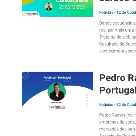
Notícias
•
12 de Outu
Dando sequência ao 
realizar mais uma i
Trata-se do webina
Resultado de Suces
conhecimento sobr
Pedro R
Portuga
Notícias
•
12 de Outu
Pedro Ramos (na i
empresas de consu
mercados dos paíse