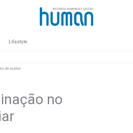
Lifestyle
o de avaliar
minação no
iar