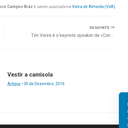
isco Campos Braz
é
senior associate
na
Vieira de Almeida (VdA)
SEGUINTE
Tim Vieira é o keynote speaker da «Conferência Human»
Vestir a camisola
Artigos
•
30 de Dezembro, 2016