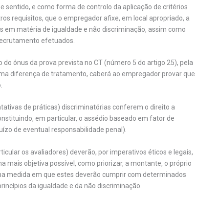
se sentido, e como forma de controlo da aplicação de critérios
ros requisitos, que o empregador afixe, em local apropriado, a
res em matéria de igualdade e não discriminação, assim como
 recrutamento efetuados.
do ónus da prova prevista no CT (número 5 do artigo 25), pela
uma diferença de tratamento, caberá ao empregador provar que
.
ntativas de práticas) discriminatórias conferem o direito a
nstituindo, em particular, o assédio baseado em fator de
ízo de eventual responsabilidade penal).
ular os avaliadores) deverão, por imperativos éticos e legais,
 mais objetiva possível, como priorizar, a montante, o próprio
o, na medida em que estes deverão cumprir com determinados
princípios da igualdade e da não discriminação.