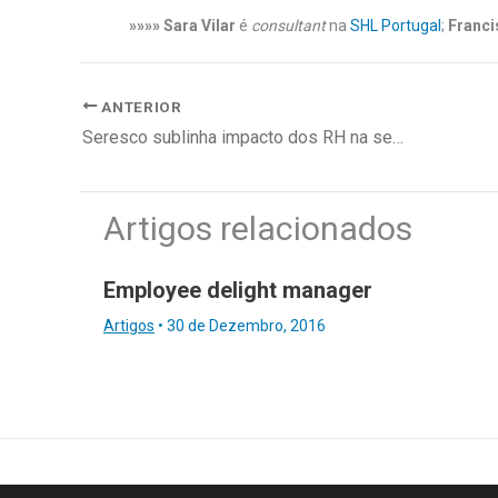
»»»» Sara Vilar
é
consultant
na
SHL Portugal
;
Franc
ANTERIOR
Seresco sublinha impacto dos RH na segurança da informação
Artigos relacionados
Employee delight manager
Artigos
•
30 de Dezembro, 2016