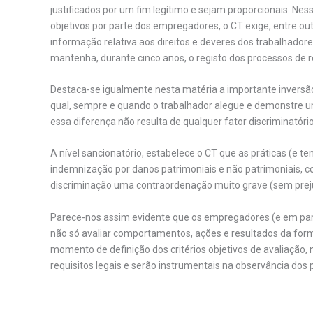
justificados por um fim legítimo e sejam proporcionais. Nes
objetivos por parte dos empregadores, o CT exige, entre out
informação relativa aos direitos e deveres dos trabalhado
mantenha, durante cinco anos, o registo dos processos de
Destaca-se igualmente nesta matéria a importante inversão 
qual, sempre e quando o trabalhador alegue e demonstre 
essa diferença não resulta de qualquer fator discriminatório
A nível sancionatório, estabelece o CT que as práticas (e te
indemnização por danos patrimoniais e não patrimoniais, co
discriminação uma contraordenação muito grave (sem preju
Parece-nos assim evidente que os empregadores (e em partic
não só avaliar comportamentos, ações e resultados da forma
momento de definição dos critérios objetivos de avaliaçã
requisitos legais e serão instrumentais na observância dos 
.