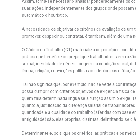
Assim, torna-se necessário analisar ponderadamente os com
suas ações, independentemente dos grupos onde possam e
automático e heurístico.
A necessidade de objetivar os critérios de avaliação de um
promover, despedir ou contratar, é também, além de uma ne
O Código do Trabalho (CT) materializa os princípios constit
prática que beneficie ou prejudique trabalhadores em raz
sexual, identidade de género, origem ou condição social, def
língua, religião, convicções políticas ou ideológicas e filiação 
Tal não significa que, por exemplo, não se vede a contrat
possa cumprir com critérios objetivos de exigência física 
quem fala determinada língua se a função assim o exige. T
quanto à justificação da diferença salarial de trabalhadore
quantidade e a qualidade do trabalho (aferidas com base em 
antiguidade) são, elas próprias, distintas, delimitando-se o â
Determinante é, pois, que os critérios, as práticas e os m