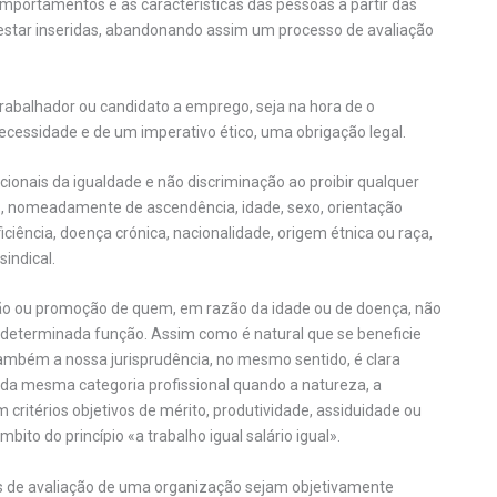
portamentos e as características das pessoas a partir das
star inseridas, abandonando assim um processo de avaliação
 trabalhador ou candidato a emprego, seja na hora de o
cessidade e de um imperativo ético, uma obrigação legal.
ucionais da igualdade e não discriminação ao proibir qualquer
ão, nomeadamente de ascendência, idade, sexo, orientação
iciência, doença crónica, nacionalidade, origem étnica ou raça,
sindical.
ação ou promoção de quem, em razão da idade ou de doença, não
de determinada função. Assim como é natural que se beneficie
ambém a nossa jurisprudência, no mesmo sentido, é clara
s da mesma categoria profissional quando a natureza, a
critérios objetivos de mérito, produtividade, assiduidade ou
mbito do princípio «a trabalho igual salário igual».
eios de avaliação de uma organização sejam objetivamente