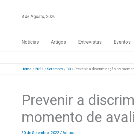
Skip
to
8 de Agosto, 2026
content
Notícias
Artigos
Entrevistas
Eventos
Home
2022
Setembro
30
Prevenir a discriminação no moment
Prevenir a discri
momento de aval
30 de Setembro, 2022
/
Artigos