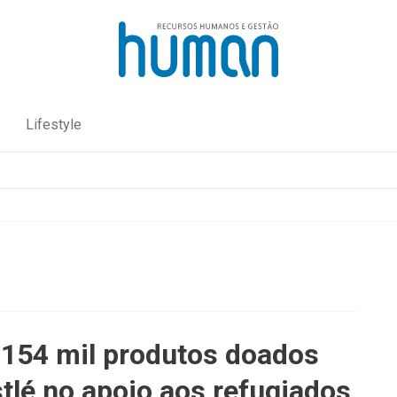
Lifestyle
 154 mil produtos doados
tlé no apoio aos refugiados