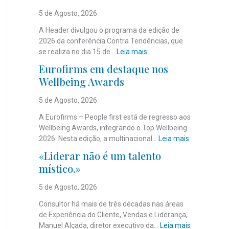
5 de Agosto, 2026
A Header divulgou o programa da edição de
2026 da conferência Contra Tendências, que
:
se realiza no dia 15 de…
Leia mais
J
Eurofirms em destaque nos
á
Wellbeing Awards
é
c
5 de Agosto, 2026
o
n
A Eurofirms – People first está de regresso aos
h
Wellbeing Awards, integrando o Top Wellbeing
e
:
2026. Nesta edição, a multinacional…
Leia mais
c
E
«Liderar não é um talento
i
u
místico.»
d
r
o
o
5 de Agosto, 2026
o
f
p
i
Consultor há mais de três décadas nas áreas
r
r
de Experiência do Cliente, Vendas e Liderança,
o
m
:
Manuel Alçada, diretor executivo da…
Leia mais