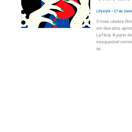
Lifestyle
•
27 de Sete
O mais célebre fil
em dois atos, apre
La Féria. A partir 
inesquecível comé
as…