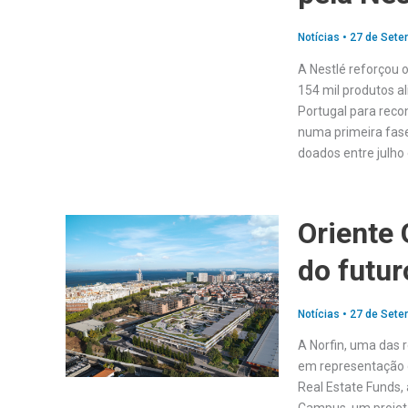
Notícias
•
27 de Sete
A Nestlé reforçou
154 mil produtos a
Portugal para reco
numa primeira fase
doados entre julho
Oriente 
do futur
Notícias
•
27 de Sete
A Norfin, uma das r
em representação d
Real Estate Funds, 