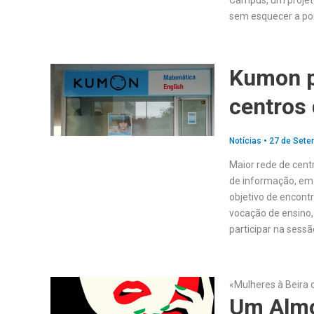
Campus, um projeto
sem esquecer a por
Kumon p
centros
Notícias
•
27 de Sete
Maior rede de cent
de informação, em 
objetivo de encont
vocação de ensino,
participar na sess
«Mulheres à Beira
Um Almo