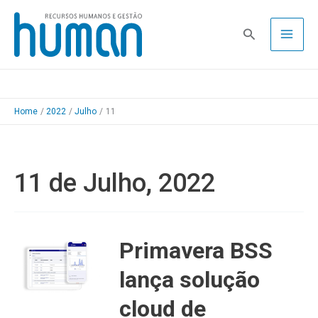
Skip
to
Pesquisa
content
Home
2022
Julho
11
11 de Julho, 2022
Primavera BSS
lança solução
cloud de