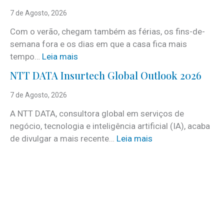
e
7 de Agosto, 2026
r
Com o verão, chegam também as férias, os fins-de-
v
semana fora e os dias em que a casa fica mais
i
:
tempo…
Leia mais
c
C
e
NTT DATA Insurtech Global Outlook 2026
i
s
n
7 de Agosto, 2026
c
c
o
A NTT DATA, consultora global em serviços de
o
m
negócio, tecnologia e inteligência artificial (IA), acaba
c
m
:
de divulgar a mais recente…
Leia mais
u
a
N
i
i
T
d
s
T
a
d
D
d
e
A
o
3
T
s
0