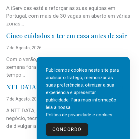
A iServices está a reforçar as suas equipas em
Portugal, com mais de 30 vagas em aberto em várias
zonas...
Cinco cuidados a ter em casa antes de sair
7 de Agosto, 2026
Com o verão, chegam também as férias, os fins-de-
semana fora e os dias em que a casa fica mais
Publicamos cookies neste site para
tempo...
analisar o tráfego, memorizar as
suas preferências, otimizar a sua
NTT DATA Insurtech Global Outlook 2026
experiência e apresentar
7 de Agosto, 2026
publicidade. Para mais informação
leia a nossa
A NTT DATA, consultora global em serviços de
Política de privacidade e cookies
.
negócio, tecnologia e inteligência artificial (IA), acaba
de divulgar a mais recente...
CONCORDO