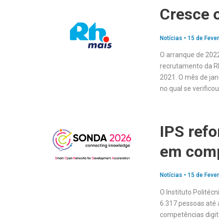
Cresce 
Notícias
•
15 de Fever
O arranque de 2022
recrutamento da RH
2021. O mês de jan
no qual se verific
IPS ref
em comp
Notícias
•
15 de Fever
O Instituto Polité
6.317 pessoas até 
competências digit