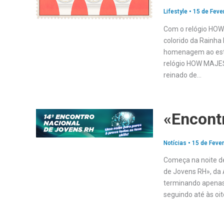
Lifestyle
•
15 de Feve
Com o relógio HOW 
colorido da Rainha 
homenagem ao estilo
relógio HOW MAJEST
reinado de…
«Encont
Notícias
•
15 de Fever
Começa na noite de
de Jovens RH», da
terminando apenas 
seguindo até às oi