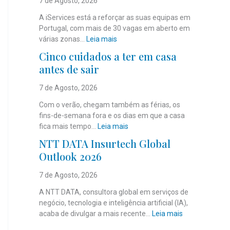
7 de Agosto, 2026
A iServices está a reforçar as suas equipas em
Portugal, com mais de 30 vagas em aberto em
:
várias zonas…
Leia mais
i
Cinco cuidados a ter em casa
S
antes de sair
e
r
7 de Agosto, 2026
v
i
Com o verão, chegam também as férias, os
c
fins-de-semana fora e os dias em que a casa
e
:
fica mais tempo…
Leia mais
s
C
NTT DATA Insurtech Global
c
i
Outlook 2026
o
n
m
c
7 de Agosto, 2026
m
o
a
c
A NTT DATA, consultora global em serviços de
i
u
negócio, tecnologia e inteligência artificial (IA),
s
i
:
acaba de divulgar a mais recente…
Leia mais
d
d
N