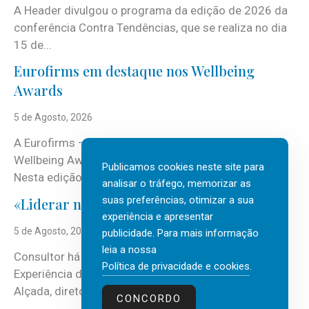
A Header divulgou o programa da edição de 2026 da
conferência Contra Tendências, que se realiza no dia
15 de...
Eurofirms em destaque nos Wellbeing
Awards
5 de Agosto, 2026
A Eurofirms – People first está de regresso aos
Wellbeing Awards, integrando o Top Wellbeing 2026.
Publicamos cookies neste site para
Nesta edição, a multinacional...
analisar o tráfego, memorizar as
suas preferências, otimizar a sua
«Liderar não é um talento místico.»
experiência e apresentar
5 de Agosto, 2026
publicidade. Para mais informação
leia a nossa
Consultor há mais de três décadas nas áreas de
Política de privacidade e cookies
.
Experiência do Cliente, Vendas e Liderança, Manuel
Alçada, diretor executivo da...
CONCORDO