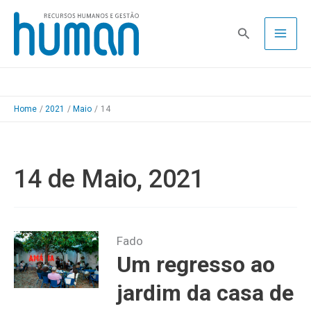
Skip
to
Pesquisa
content
Home
2021
Maio
14
14 de Maio, 2021
Fado
Um regresso ao
jardim da casa de