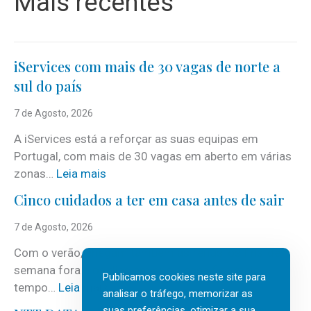
Mais recentes
iServices com mais de 30 vagas de norte a
sul do país
7 de Agosto, 2026
A iServices está a reforçar as suas equipas em
Portugal, com mais de 30 vagas em aberto em várias
:
zonas…
Leia mais
i
Cinco cuidados a ter em casa antes de sair
S
e
7 de Agosto, 2026
r
Com o verão, chegam também as férias, os fins-de-
v
semana fora e os dias em que a casa fica mais
i
Publicamos cookies neste site para
:
tempo…
Leia mais
c
analisar o tráfego, memorizar as
C
suas preferências, otimizar a sua