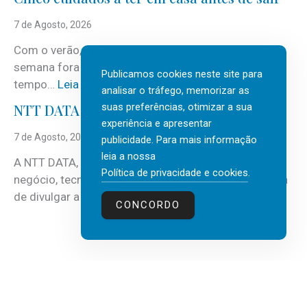
S
e
7 de Agosto, 2026
r
Com o verão, chegam também as férias, os fins-de-
v
semana fora e os dias em que a casa fica mais
i
Publicamos cookies neste site para
:
tempo…
Leia mais
c
analisar o tráfego, memorizar as
C
e
suas preferências, otimizar a sua
NTT DATA Insurtech Global Outlook 2026
i
experiência e apresentar
s
n
7 de Agosto, 2026
publicidade. Para mais informação
c
c
leia a nossa
o
A NTT DATA, consultora global em serviços de
o
Política de privacidade e cookies
.
m
negócio, tecnologia e inteligência artificial (IA), acaba
c
m
:
de divulgar a mais recente…
Leia mais
u
CONCORDO
a
N
i
i
T
d
s
T
a
d
D
d
e
A
o
3
T
s