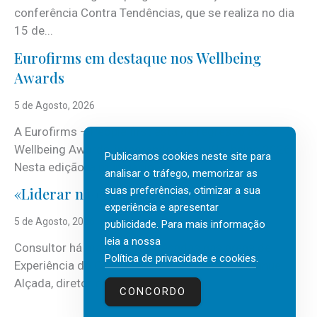
conferência Contra Tendências, que se realiza no dia
15 de...
Eurofirms em destaque nos Wellbeing
Awards
5 de Agosto, 2026
A Eurofirms – People first está de regresso aos
Wellbeing Awards, integrando o Top Wellbeing 2026.
Publicamos cookies neste site para
Nesta edição, a multinacional...
analisar o tráfego, memorizar as
suas preferências, otimizar a sua
«Liderar não é um talento místico.»
experiência e apresentar
5 de Agosto, 2026
publicidade. Para mais informação
leia a nossa
Consultor há mais de três décadas nas áreas de
Política de privacidade e cookies
.
Experiência do Cliente, Vendas e Liderança, Manuel
Alçada, diretor executivo da...
CONCORDO