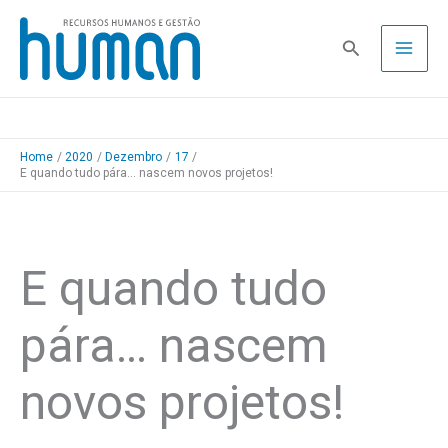
Skip
to
Pesquisa
content
Home
2020
Dezembro
17
E quando tudo pára… nascem novos projetos!
E quando tudo
pára… nascem
novos projetos!