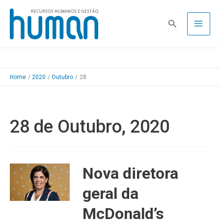
Skip
to
Pesquisa
content
Home
2020
Outubro
28
28 de Outubro, 2020
Nova diretora
geral da
McDonald’s