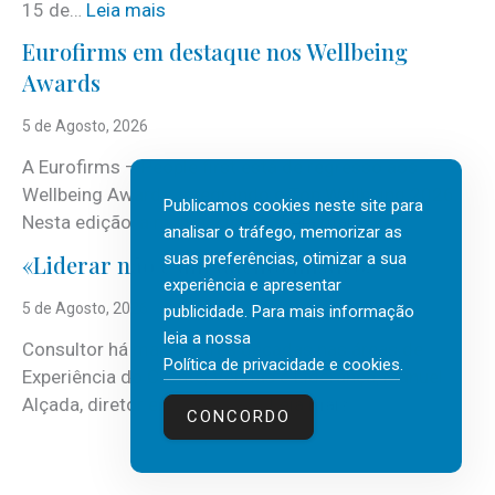
:
15 de…
Leia mais
J
Eurofirms em destaque nos Wellbeing
á
Awards
é
c
5 de Agosto, 2026
o
A Eurofirms – People first está de regresso aos
n
Wellbeing Awards, integrando o Top Wellbeing 2026.
h
Publicamos cookies neste site para
:
Nesta edição, a multinacional…
Leia mais
e
analisar o tráfego, memorizar as
E
c
suas preferências, otimizar a sua
«Liderar não é um talento místico.»
u
i
experiência e apresentar
r
5 de Agosto, 2026
d
publicidade. Para mais informação
o
leia a nossa
o
Consultor há mais de três décadas nas áreas de
f
Política de privacidade e cookies
.
o
Experiência do Cliente, Vendas e Liderança, Manuel
i
p
:
Alçada, diretor executivo da…
Leia mais
r
CONCORDO
r
«
m
o
L
s
g
i