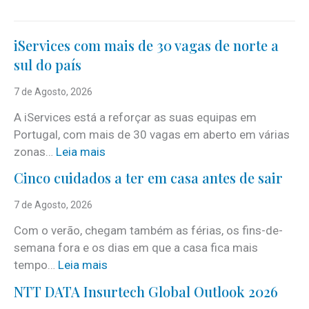
iServices com mais de 30 vagas de norte a
sul do país
7 de Agosto, 2026
A iServices está a reforçar as suas equipas em
Portugal, com mais de 30 vagas em aberto em várias
:
zonas…
Leia mais
i
Cinco cuidados a ter em casa antes de sair
S
e
7 de Agosto, 2026
r
Com o verão, chegam também as férias, os fins-de-
v
semana fora e os dias em que a casa fica mais
i
:
tempo…
Leia mais
c
C
e
NTT DATA Insurtech Global Outlook 2026
i
s