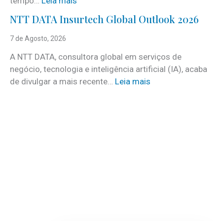
tempo…
Leia mais
c
C
e
NTT DATA Insurtech Global Outlook 2026
i
s
n
7 de Agosto, 2026
c
c
o
A NTT DATA, consultora global em serviços de
o
m
negócio, tecnologia e inteligência artificial (IA), acaba
c
m
:
de divulgar a mais recente…
Leia mais
u
a
N
i
i
T
d
s
T
a
d
D
d
e
A
o
3
T
s
0
A
a
v
I
t
a
n
e
g
s
r
a
u