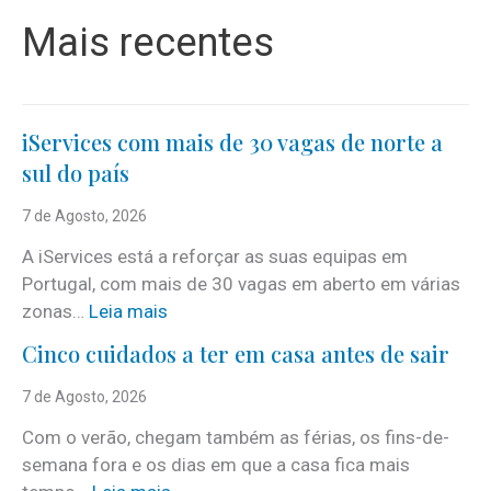
Mais recentes
iServices com mais de 30 vagas de norte a
sul do país
7 de Agosto, 2026
A iServices está a reforçar as suas equipas em
Portugal, com mais de 30 vagas em aberto em várias
:
zonas…
Leia mais
i
Cinco cuidados a ter em casa antes de sair
S
e
7 de Agosto, 2026
r
Com o verão, chegam também as férias, os fins-de-
v
semana fora e os dias em que a casa fica mais
i
: