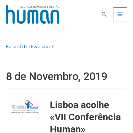
Skip
to
Pesquisa
content
Home
2019
Novembro
8
8 de Novembro, 2019
Lisboa acolhe
«VII Conferência
Human»