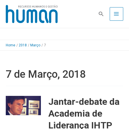
Skip
to
Pesquisa
content
Home
2018
Março
7
7 de Março, 2018
Jantar-debate da
Academia de
Liderança IHTP