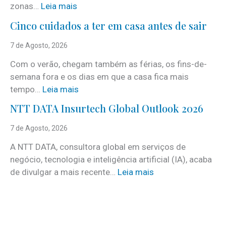
:
zonas…
Leia mais
i
Cinco cuidados a ter em casa antes de sair
S
e
7 de Agosto, 2026
r
Com o verão, chegam também as férias, os fins-de-
v
semana fora e os dias em que a casa fica mais
i
:
tempo…
Leia mais
c
C
e
NTT DATA Insurtech Global Outlook 2026
i
s
n
7 de Agosto, 2026
c
c
o
A NTT DATA, consultora global em serviços de
o
m
negócio, tecnologia e inteligência artificial (IA), acaba
c
m
:
de divulgar a mais recente…
Leia mais
u
a
N
i
i
T
d
s
T
a
d
D