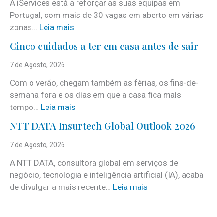
A iServices está a reforçar as suas equipas em
Portugal, com mais de 30 vagas em aberto em várias
:
zonas…
Leia mais
i
Cinco cuidados a ter em casa antes de sair
S
e
7 de Agosto, 2026
r
Com o verão, chegam também as férias, os fins-de-
v
semana fora e os dias em que a casa fica mais
i
:
tempo…
Leia mais
c
C
e
NTT DATA Insurtech Global Outlook 2026
i
s
n
7 de Agosto, 2026
c
c
o
A NTT DATA, consultora global em serviços de
o
m
negócio, tecnologia e inteligência artificial (IA), acaba
c
m
:
de divulgar a mais recente…
Leia mais
u
a
N
i
i
T
d