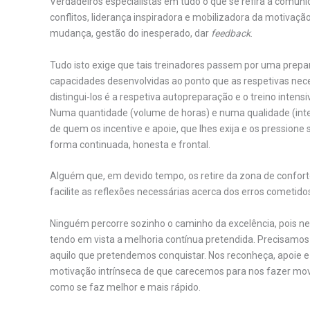
Verdadeiros especialistas em tudo o que se refira a comun
conflitos, liderança inspiradora e mobilizadora da motivação
mudança, gestão do inesperado, dar
feedback
.
Tudo isto exige que tais treinadores passem por uma prepa
capacidades desenvolvidas ao ponto que as respetivas nece
distingui-los é a respetiva autopreparação e o treino inten
Numa quantidade (volume de horas) e numa qualidade (inten
de quem os incentive e apoie, que lhes exija e os pression
forma continuada, honesta e frontal.
Alguém que, em devido tempo, os retire da zona de confort
facilite as reflexões necessárias acerca dos erros cometi
Ninguém percorre sozinho o caminho da excelência, pois n
tendo em vista a melhoria contínua pretendida. Precisamo
aquilo que pretendemos conquistar. Nos reconheça, apoie e
motivação intrínseca de que carecemos para nos fazer mover
como se faz melhor e mais rápido.