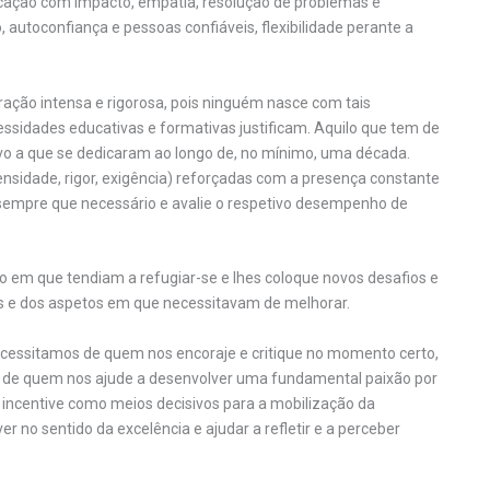
icação com impacto, empatia, resolução de problemas e
, autoconfiança e pessoas confiáveis, flexibilidade perante a
ração intensa e rigorosa, pois ninguém nasce com tais
ssidades educativas e formativas justificam. Aquilo que tem de
sivo a que se dedicaram ao longo de, no mínimo, uma década.
sidade, rigor, exigência) reforçadas com a presença constante
e sempre que necessário e avalie o respetivo desempenho de
o em que tendiam a refugiar-se e lhes coloque novos desafios e
dos e dos aspetos em que necessitavam de melhorar.
ecessitamos de quem nos encoraje e critique no momento certo,
s de quem nos ajude a desenvolver uma fundamental paixão por
 incentive como meios decisivos para a mobilização da
 no sentido da excelência e ajudar a refletir e a perceber