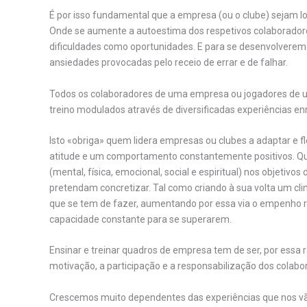
É por isso fundamental que a empresa (ou o clube) sejam l
Onde se aumente a autoestima dos respetivos colaboradore
dificuldades como oportunidades. E para se desenvolvere
ansiedades provocadas pelo receio de errar e de falhar.
Todos os colaboradores de uma empresa ou jogadores de 
treino modulados através de diversificadas experiências e
Isto «obriga» quem lidera empresas ou clubes a adaptar e fle
atitude e um comportamento constantemente positivos. Qu
(mental, física, emocional, social e espiritual) nos objetivo
pretendam concretizar. Tal como criando à sua volta um cl
que se tem de fazer, aumentando por essa via o empenho r
capacidade constante para se superarem.
Ensinar e treinar quadros de empresa tem de ser, por essa ra
motivação, a participação e a responsabilização dos colabo
Crescemos muito dependentes das experiências que nos vã