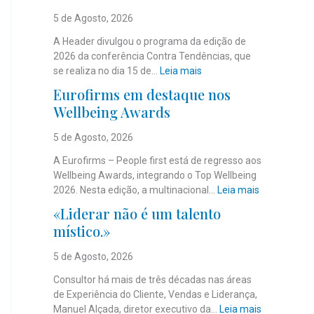
5 de Agosto, 2026
A Header divulgou o programa da edição de
2026 da conferência Contra Tendências, que
:
se realiza no dia 15 de…
Leia mais
J
Eurofirms em destaque nos
á
Wellbeing Awards
é
c
5 de Agosto, 2026
o
n
A Eurofirms – People first está de regresso aos
h
Wellbeing Awards, integrando o Top Wellbeing
e
:
2026. Nesta edição, a multinacional…
Leia mais
c
E
«Liderar não é um talento
i
u
místico.»
d
r
o
o
5 de Agosto, 2026
o
f
p
i
Consultor há mais de três décadas nas áreas
r
r
de Experiência do Cliente, Vendas e Liderança,
o
m
:
Manuel Alçada, diretor executivo da…
Leia mais