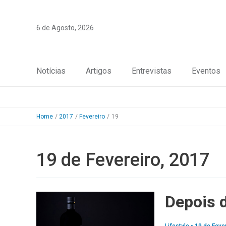
Skip
to
6 de Agosto, 2026
content
Notícias
Artigos
Entrevistas
Eventos
Home
2017
Fevereiro
19
19 de Fevereiro, 2017
Depois d