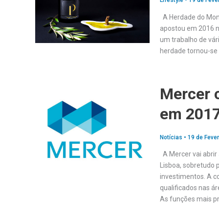
Lifestyle
•
19 de Feve
A Herdade do Monte
apostou em 2016 na
um trabalho de vári
herdade tornou-se 
Mercer 
em 201
Notícias
•
19 de Fever
A Mercer vai abrir
Lisboa, sobretudo 
investimentos. A c
qualificados nas á
As funções mais p