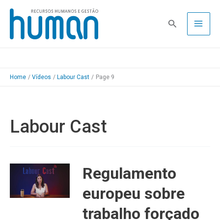
Skip
to
Pesquisa
content
Home
Vídeos
Labour Cast
Page 9
Labour Cast
Regulamento
europeu sobre
trabalho forçado