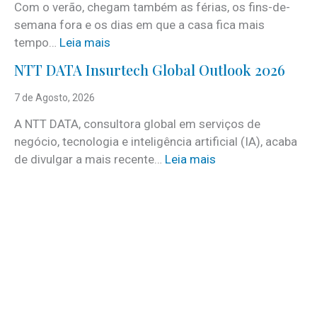
Com o verão, chegam também as férias, os fins-de-
v
semana fora e os dias em que a casa fica mais
i
:
tempo…
Leia mais
c
C
e
NTT DATA Insurtech Global Outlook 2026
i
s
n
7 de Agosto, 2026
c
c
o
A NTT DATA, consultora global em serviços de
o
m
negócio, tecnologia e inteligência artificial (IA), acaba
c
m
:
de divulgar a mais recente…
Leia mais
u
a
N
i
i
T
d
s
T
a
d
D
d
e
A
o
3
T
s
0
A
a
v
I
t
a