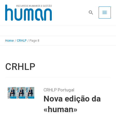
Skip
to
Pesquisa
content
Home
CRHLP
Page 8
CRHLP
CRHLP Portugal
Nova edição da
«human»