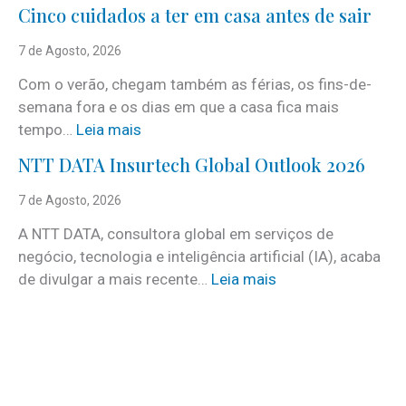
i
Cinco cuidados a ter em casa antes de sair
S
e
7 de Agosto, 2026
r
Com o verão, chegam também as férias, os fins-de-
v
semana fora e os dias em que a casa fica mais
i
:
tempo…
Leia mais
c
C
e
NTT DATA Insurtech Global Outlook 2026
i
s
n
7 de Agosto, 2026
c
c
o
A NTT DATA, consultora global em serviços de
o
m
negócio, tecnologia e inteligência artificial (IA), acaba
c
m
:
de divulgar a mais recente…
Leia mais
u
a
N
i
i
T
d
s
T
a
d
D
d
e
A
o