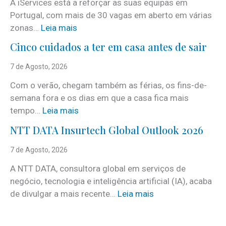
A iServices está a reforçar as suas equipas em
Portugal, com mais de 30 vagas em aberto em várias
:
zonas…
Leia mais
i
Cinco cuidados a ter em casa antes de sair
S
e
7 de Agosto, 2026
r
Com o verão, chegam também as férias, os fins-de-
v
semana fora e os dias em que a casa fica mais
i
:
tempo…
Leia mais
c
C
e
NTT DATA Insurtech Global Outlook 2026
i
s
n
7 de Agosto, 2026
c
c
o
A NTT DATA, consultora global em serviços de
o
m
negócio, tecnologia e inteligência artificial (IA), acaba
c
m
:
de divulgar a mais recente…
Leia mais
u
a
N
i
i
T
d