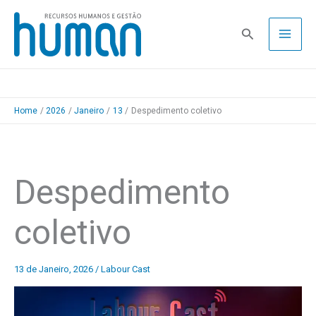
Skip
to
Pesquisa
content
Home
2026
Janeiro
13
Despedimento coletivo
Despedimento
coletivo
13 de Janeiro, 2026
/
Labour Cast