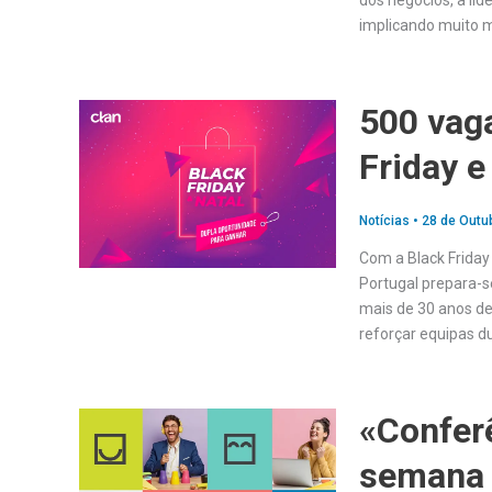
dos negócios, a li
implicando muito 
500 vaga
Friday e
Notícias
•
28 de Outu
Com a Black Friday
Portugal prepara-s
mais de 30 anos de
reforçar equipas du
«Confer
semana