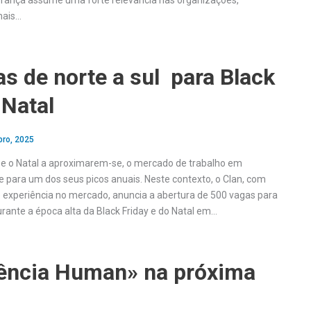
derança assume uma forte relevância nas organizações,
mais…
s de norte a sul para Black
 Natal
bro, 2025
 e o Natal a aproximarem-se, o mercado de trabalho em
e para um dos seus picos anuais. Neste contexto, o Clan, com
 experiência no mercado, anuncia a abertura de 500 vagas para
rante a época alta da Black Friday e do Natal em…
ência Human» na próxima