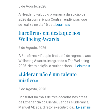
5 de Agosto, 2026
A Header divulgou o programa da edição de
2026 da conferência Contra Tendências, que
:
se realiza no dia 15 de…
Leia mais
J
Eurofirms em destaque nos
á
Wellbeing Awards
é
c
5 de Agosto, 2026
o
n
A Eurofirms – People first está de regresso aos
h
Wellbeing Awards, integrando o Top Wellbeing
e
:
2026. Nesta edição, a multinacional…
Leia mais
c
E
«Liderar não é um talento
i
u
místico.»
d
r
o
o
5 de Agosto, 2026
o
f
p
i
Consultor há mais de três décadas nas áreas
r
r
de Experiência do Cliente, Vendas e Liderança,
o
m
:
Manuel Alçada, diretor executivo da…
Leia mais