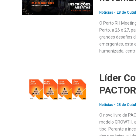
Notícias
•
28 de Outu
O Porto RH Meeting
Porto, a 26 e 27, p
grandes desafios d
emergentes, esta 
humanizada, centr
Líder Co
PACTO
Notícias
•
28 de Outu
O novo livro da PA
modelo GROWTH, as 
tipo. Perante a in