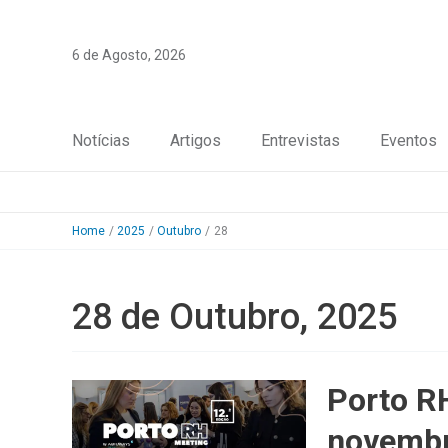
Skip
to
6 de Agosto, 2026
content
Notícias
Artigos
Entrevistas
Eventos
Home
2025
Outubro
28
28 de Outubro, 2025
Porto R
novemb