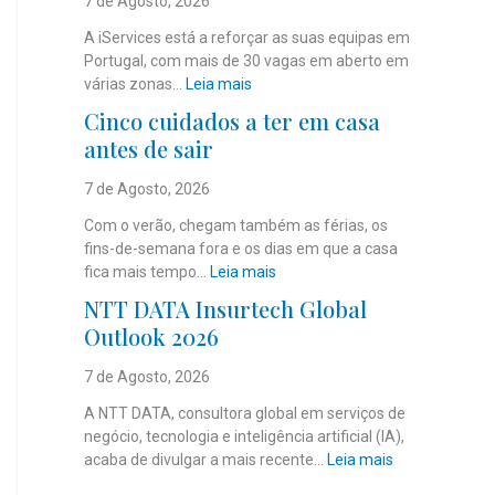
7 de Agosto, 2026
A iServices está a reforçar as suas equipas em
Portugal, com mais de 30 vagas em aberto em
:
várias zonas…
Leia mais
i
Cinco cuidados a ter em casa
S
antes de sair
e
r
7 de Agosto, 2026
v
i
Com o verão, chegam também as férias, os
c
fins-de-semana fora e os dias em que a casa
e
:
fica mais tempo…
Leia mais
s
C
NTT DATA Insurtech Global
c
i
Outlook 2026
o
n
m
c
7 de Agosto, 2026
m
o
a
c
A NTT DATA, consultora global em serviços de
i
u
negócio, tecnologia e inteligência artificial (IA),
s
i
:
acaba de divulgar a mais recente…
Leia mais
d
d
N