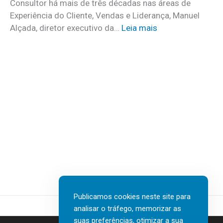
Consultor há mais de três décadas nas áreas de
f
o
Experiência do Cliente, Vendas e Liderança, Manuel
i
p
:
Alçada, diretor executivo da…
Leia mais
r
r
«
m
o
L
s
g
i
e
r
d
m
a
e
d
m
r
e
a
a
s
d
r
t
a
n
a
n
ã
q
o
o
u
v
é
e
a
u
n
Publicamos cookies neste site para
e
m
o
analisar o tráfego, memorizar as
d
t
s
suas preferências, otimizar a sua
i