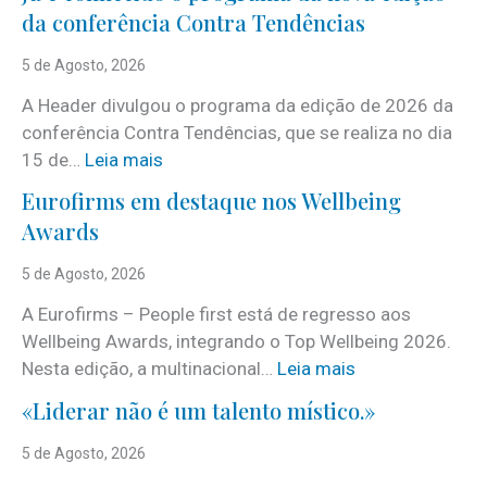
da conferência Contra Tendências
5 de Agosto, 2026
A Header divulgou o programa da edição de 2026 da
conferência Contra Tendências, que se realiza no dia
:
15 de…
Leia mais
J
Eurofirms em destaque nos Wellbeing
á
Awards
é
c
5 de Agosto, 2026
o
A Eurofirms – People first está de regresso aos
n
Wellbeing Awards, integrando o Top Wellbeing 2026.
h
:
Nesta edição, a multinacional…
Leia mais
e
E
c
«Liderar não é um talento místico.»
u
i
r
5 de Agosto, 2026
d
o
o