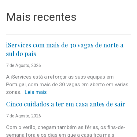
Mais recentes
iServices com mais de 30 vagas de norte a
sul do país
7 de Agosto, 2026
A iServices está a reforçar as suas equipas em
Portugal, com mais de 30 vagas em aberto em várias
:
zonas…
Leia mais
i
Cinco cuidados a ter em casa antes de sair
S
e
7 de Agosto, 2026
r
Com o verão, chegam também as férias, os fins-de-
v
semana fora e os dias em que a casa fica mais