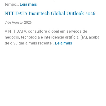
i
:
tempo…
Leia mais
c
C
e
NTT DATA Insurtech Global Outlook 2026
i
s
n
7 de Agosto, 2026
c
c
o
A NTT DATA, consultora global em serviços de
o
m
negócio, tecnologia e inteligência artificial (IA), acaba
c
m
:
de divulgar a mais recente…
Leia mais
u
a
N
i
i
T
d
s
T
a
d
D
d
e
A
o
3
T
s
0
A
a
v
I
t
a
n
e
g
s
r