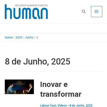
Skip
to
Pesquisa
content
Home
2025
Junho
8
8 de Junho, 2025
Inovar e
transformar
Labour Cast
,
Vídeos
•
8 de Junho, 2025