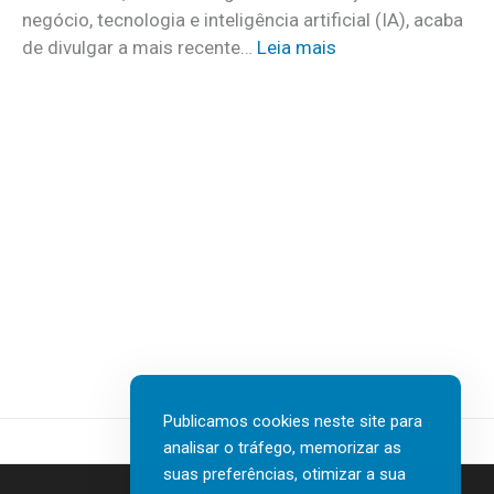
o
m
negócio, tecnologia e inteligência artificial (IA), acaba
c
m
:
de divulgar a mais recente…
Leia mais
u
a
N
i
i
T
d
s
T
a
d
D
d
e
A
o
3
T
s
0
A
a
v
I
t
a
n
e
g
s
r
a
u
e
s
r
m
d
t
c
Publicamos cookies neste site para
e
e
a
analisar o tráfego, memorizar as
n
c
s
suas preferências, otimizar a sua
o
h