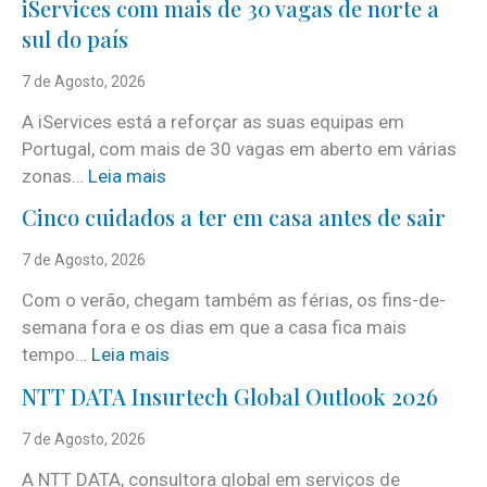
iServices com mais de 30 vagas de norte a
sul do país
7 de Agosto, 2026
A iServices está a reforçar as suas equipas em
Portugal, com mais de 30 vagas em aberto em várias
:
zonas…
Leia mais
i
Cinco cuidados a ter em casa antes de sair
S
e
7 de Agosto, 2026
r
Com o verão, chegam também as férias, os fins-de-
v
semana fora e os dias em que a casa fica mais
i
:
tempo…
Leia mais
c
C
e
NTT DATA Insurtech Global Outlook 2026
i
s
n
7 de Agosto, 2026
c
c
o
A NTT DATA, consultora global em serviços de