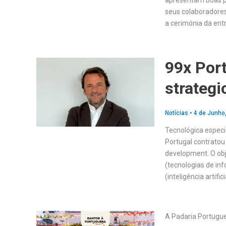
apresentam boas pr
seus colaboradores
a cerimónia da ent
99x Por
strateg
Notícias
•
4 de Junho
Tecnológica especia
Portugal contratou
development. O obj
(tecnologias de in
(inteligência artifi
A Padaria Portugu