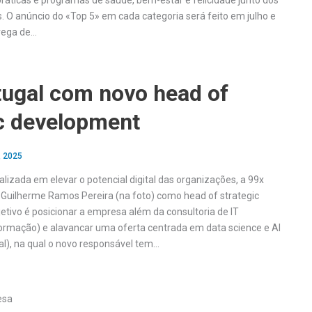
áticas e programas de saúde, bem-estar e felicidade junto dos
. O anúncio do «Top 5» em cada categoria será feito em julho e
rega de…
tugal com novo head of
ic development
, 2025
lizada em elevar o potencial digital das organizações, a 99x
 Guilherme Ramos Pereira (na foto) como head of strategic
etivo é posicionar a empresa além da consultoria de IT
formação) e alavancar uma oferta centrada em data science e AI
cial), na qual o novo responsável tem…
esa