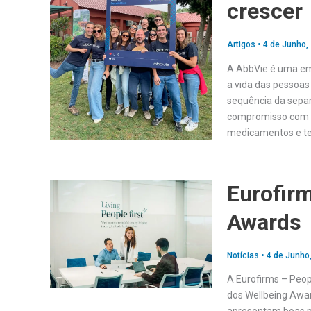
crescer
Artigos
•
4 de Junho,
A AbbVie é uma em
a vida das pessoas
sequência da separ
compromisso com ár
medicamentos e te
Eurofirm
Awards
Notícias
•
4 de Junho
A Eurofirms – Peopl
dos Wellbeing Awa