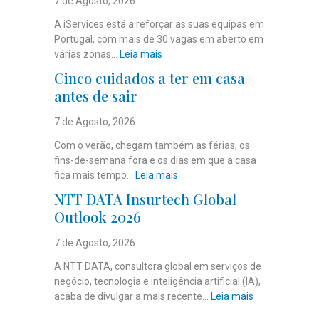
7 de Agosto, 2026
A iServices está a reforçar as suas equipas em
Portugal, com mais de 30 vagas em aberto em
:
várias zonas…
Leia mais
i
Cinco cuidados a ter em casa
S
antes de sair
e
r
7 de Agosto, 2026
v
i
Com o verão, chegam também as férias, os
c
fins-de-semana fora e os dias em que a casa
e
:
fica mais tempo…
Leia mais
s
C
NTT DATA Insurtech Global
c
i
Outlook 2026
o
n
m
c
7 de Agosto, 2026
m
o
a
c
A NTT DATA, consultora global em serviços de
i
u
negócio, tecnologia e inteligência artificial (IA),
s
i
:
acaba de divulgar a mais recente…
Leia mais
d
d
N